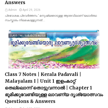
Answers
Admin
April 29, 2026
പ്രവേശക പ്രവർത്തനം ' മനുഷ്യരോടുള്ള ആദരവിലാണ് യഥാർത്ഥ
സംസ്കാരം നിലകൊള്ളുന്നത്.…
CLASS 7 ALL SUBJECTS NOTES
Class 7 Notes | Kerala Padavali |
Malayalam I | Unit 1 ഇളംകാറ്റ്
തെല്ലൊന്ന് തൊട്ടുവന്നാൽ | Chapter 1
ഭൂമിക്കുവേണ്ടിയുള്ള ലാവണ്യ ദൃശ്യോത്സവം
Questions & Answers