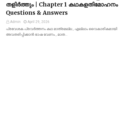
തളിർത്തും | Chapter 1 കഥകളതിമോഹനം
Questions & Answers
Admin
April 29, 2026
പ്രവേശക പ്രവർത്തനം കഥ മാത്രമല്ല , എല്ലാം വൈകാരികമായി
അവതരിപ്പിക്കാൻ ഭാഷ വേണം , മാത…