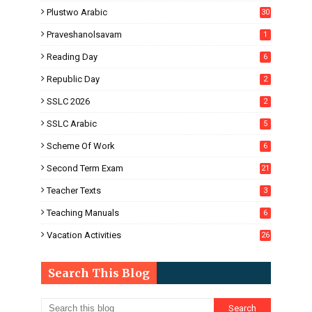
Plustwo Arabic
30
Praveshanolsavam
1
Reading Day
6
Republic Day
2
SSLC 2026
2
SSLC Arabic
5
Scheme Of Work
6
Second Term Exam
21
Teacher Texts
3
Teaching Manuals
6
Vacation Activities
26
Search This Blog