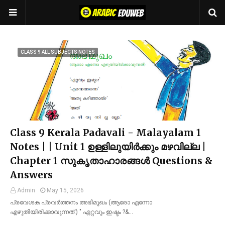
CLASS 9 ALL SUBJECTS NOTES
Class 9 Kerala Padavali - Malayalam 1
Notes | | Unit 1 ഉള്ളിലുയിർക്കും മഴവില്ല |
Chapter 1 സുകൃതാഹാരങ്ങൾ Questions &
Answers
Admin
May 15, 2026
പ്രവേശക പ്രവർത്തനം അഭിമുഖം (ആരോ എന്നോ
എഴുതിയിരിക്കാവുന്നത്.) " ഏറ്റവും ഇഷ്ടം ?&…