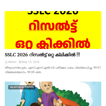
SSLC 2026 റിസൽട്ട് ഒറ്റ ക്ലിക്കിൽ !!!
Admin
May 15, 2026
തിരുവനന്തപുരം: എസ്.എസ്.എല്‍.സി പരീക്ഷാ ഫലം പ്രഖ്യാപിച്ചു. 99.07
വിജയശതമാനം. 99.05 ശത…
VACATION ACTIVITIES