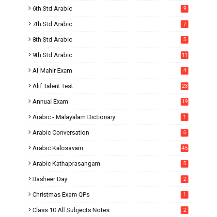
6th Std Arabic
9
7th Std Arabic
7
8th Std Arabic
5
9th Std Arabic
11
Al-Mahir Exam
4
Alif Talent Test
23
Annual Exam
19
Arabic - Malayalam Dictionary
1
Arabic Conversation
6
Arabic Kalosavam
45
Arabic Kathaprasangam
5
Basheer Day
2
Christmas Exam QPs
1
Class 10 All Subjects Notes
2