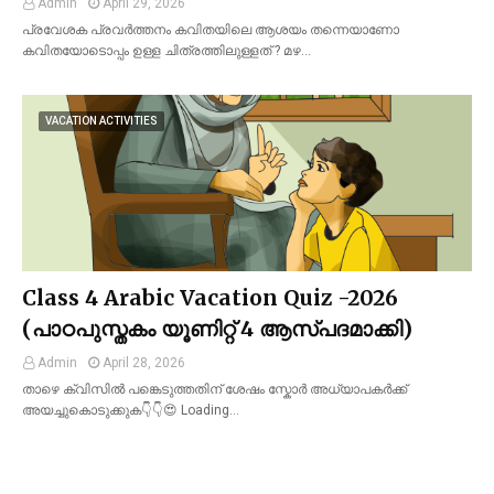
Admin
April 29, 2026
പ്രവേശക പ്രവർത്തനം കവിതയിലെ ആശയം തന്നെയാണോ
കവിതയോടൊപ്പം ഉള്ള ചിത്രത്തിലുള്ളത് ? മഴ…
VACATION ACTIVITIES
Class 4 Arabic Vacation Quiz -2026
(പാഠപുസ്തകം യൂണിറ്റ് 4 ആസ്പദമാക്കി)
Admin
April 28, 2026
താഴെ ക്വിസിൽ പങ്കെടുത്തതിന് ശേഷം സ്കോർ അധ്യാപകർക്ക്
അയച്ചുകൊടുക്കുക👇👇😍 Loading…