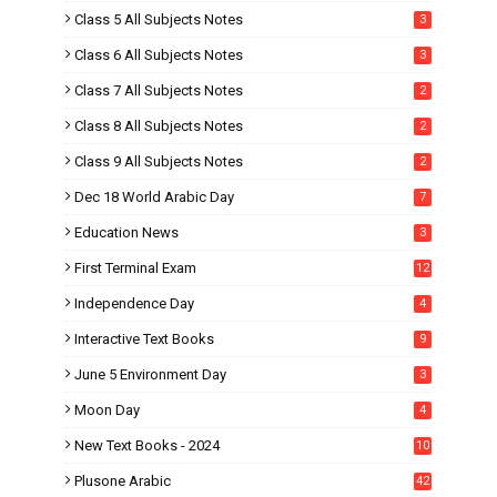
Class 5 All Subjects Notes
3
Class 6 All Subjects Notes
3
Class 7 All Subjects Notes
2
Class 8 All Subjects Notes
2
Class 9 All Subjects Notes
2
Dec 18 World Arabic Day
7
Education News
3
First Terminal Exam
12
Independence Day
4
Interactive Text Books
9
June 5 Environment Day
3
Moon Day
4
New Text Books - 2024
10
Plusone Arabic
42